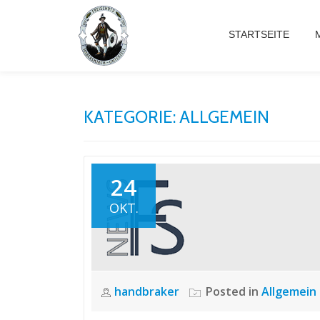
STARTSEITE
Skip
to
content
KATEGORIE:
ALLGEMEIN
24
OKT.
handbraker
Posted in
Allgemein